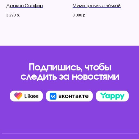
sales@filiusmagic.ru
Дракон Сапфир
Муми тролль с чёлкой
Отвечаем в течение рабочего дня
3 290
р.
3 000
р.
Как самому создать
Каталог
игрушку
Игрушки
Одежда
Аксессуары
Подарочные карты
Политика конфиденциальности
Договор оферты
Условия приобретения подарочных карт
Разработка сайта