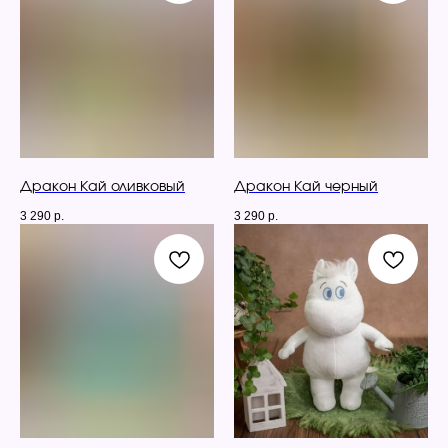
Подпишись, чтобы
следить за новостями
Дракон Кай оливковый
Дракон Кай черный
3 290
р.
3 290
р.
8 (931) 105-70-33
С 10:00 до 20:00 по МСК в будние
дни