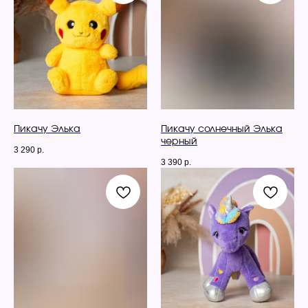
Пикачу Элька
Пикачу солнечный Элька
черный
3 290
р.
3 390
р.