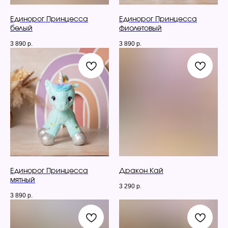
Единорог Принцесса
Единорог Принцесса
белый
фиолетовый
3 890
р.
3 890
р.
Единорог Принцесса
Дракон Кай
мятный
3 290
р.
3 890
р.